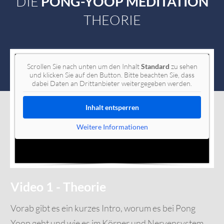
DIE
PONG-YOOP MEDITATION
THEORIE
Scrollen Sie nach unten um den Inhalt
Standard
zu sehen
und klicken Sie auf den Button. Bitte beachten Sie, dass
dabei Daten an Drittanbieter weitergegeben werden.
Inhalt entsperren
Weitere Informationen
Video 1 - Theorie
Vorab gibt es ein kurzes Intro, worum es bei Pong
Yoop geht und wie es im Körper und Nervensystem